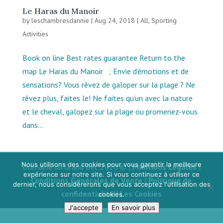
Le Haras du Manoir
by
leschambresdannie
|
Aug 24, 2018
|
All
,
Sporting
Activities
Book on line Best rates guarantee Return to the
map Le Haras du Manoir ; Envie d’émotions et de
sensations? Vous rêvez de galoper sur la plage ? Ne
rêvez plus, faites le! Ne faites qu’un avec la nature
et le cheval, galopez sur la plage ou promenez-vous
dans...
Nous utilisons des cookies pour vous garantir la meilleure
Domaine du Grand Bec 2020 © |
Mentions Légales
|
expérience sur notre site. Si vous continuez à utiliser ce
Conditions Générales de Vente
|
Politique de
dernier, nous considérerons que vous acceptez l'utilisation des
confidentialité
|
Les Cookies
cookies.
J'accepte
En savoir plus