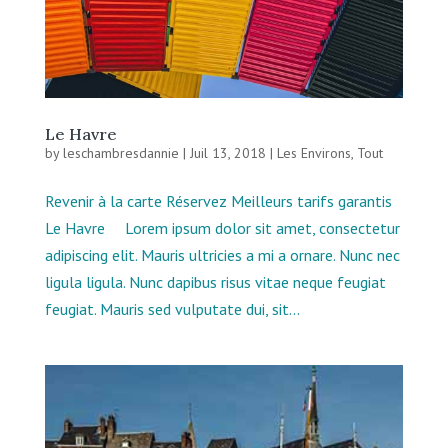
Le Havre
by
leschambresdannie
|
Juil 13, 2018
|
Les Environs
,
Tout
Revenir à la carte Réservez Meilleurs tarifs garantis
Le Havre Lorem ipsum dolor sit amet, consectetur
adipiscing elit. Mauris ultricies a mi a ornare. Nunc nec
ligula ligula. Nunc dapibus risus vitae neque feugiat
feugiat. Mauris sed vulputate dui, sit...